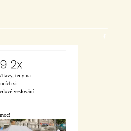
9 2x
ltavy, tedy na 
ncích si 
avdové veslování 
 moc!