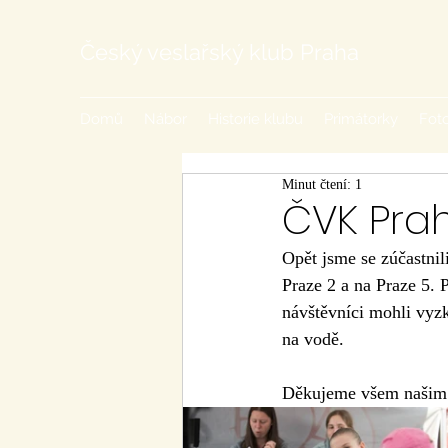
Český veslařský klub Praha
Domů
Nábor
Historie klubu
Primátorky
Foto
Minut čtení: 1
ČVK Prah
Opět jsme se zúčastnil
Praze 2 a na Praze 5. P
návštěvníci mohli vyzk
na vodě. 
Děkujeme všem našim č