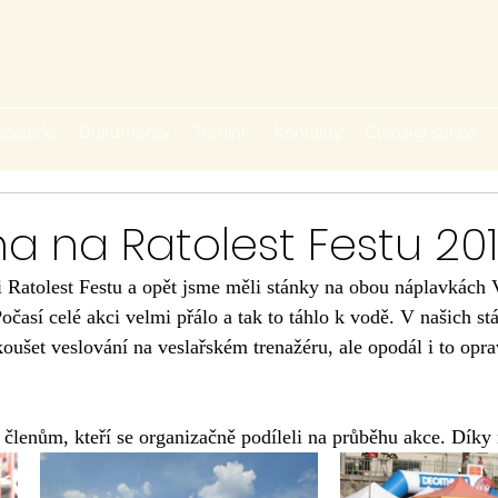
galerie
Dokumenty
Trénink
Kontakty
Členská sekce
a na Ratolest Festu 201
i Ratolest Festu a opět jsme měli stánky na obou náplavkách V
očasí celé akci velmi přálo a tak to táhlo k vodě. V našich stá
oušet veslování na veslařském trenažéru, ale opodál i to opr
lenům, kteří se organizačně podíleli na průběhu akce. Díky