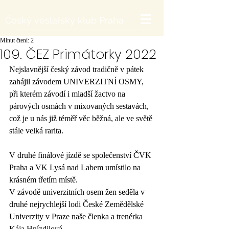
Český veslařský klub Praha
Minut čtení: 2
109. ČEZ Primátorky 2022
Nejslavnější český závod tradičně v pátek 
zahájil závodem UNIVERZITNÍ OSMY, 
při kterém závodí i mladší žactvo na 
párových osmách v mixovaných sestavách, 
což je u nás již téměř věc běžná, ale ve světě 
stále velká rarita.
V druhé finálové jízdě se společenství ČVK 
Praha a VK Lysá nad Labem umístilo na 
krásném třetím místě. 
V závodě univerzitních osem žen seděla v 
druhé nejrychlejší lodi České Zemědělské 
Univerzity v Praze naše členka a trenérka 
Kája Hnízdilová. 