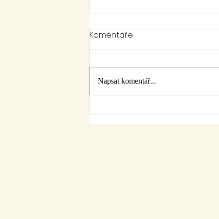
Komentáře
Napsat komentář...
Hradišťský šestikilák 2023