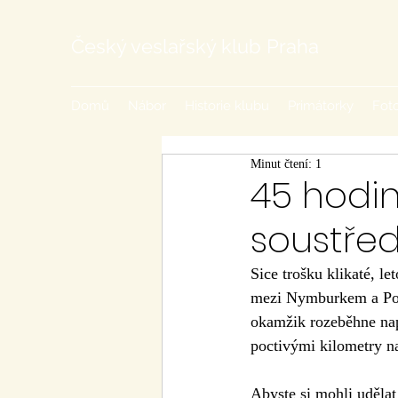
Český veslařský klub Praha
Domů
Nábor
Historie klubu
Primátorky
Foto
Minut čtení: 1
45 hodin
soustře
Sice trošku klikaté, l
mezi Nymburkem a Poděb
okamžik rozeběhne nap
poctivými kilometry n
Abyste si mohli udělat