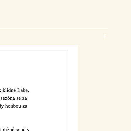
k klidné Labe, 
sezóna se za 
dy honbou za 
ibližné součty 