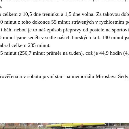
ů:
o celkem z 10,5 dne tréninku a 1,5 dne volna. Za takovou dobu
0 minut z toho dokonce 55 minut strávených v rychlostním po
i běh, neboť je to náš způsob přepravy od postele na sportovi
 minut jsme seděli v sedle našich horských kol. 140 minut js
zabral celkem 235 minut. 
5 minut (256,7 minut průměr na tr.den), což je 44,9 hodin (4
prověřena a v sobotu první start na memoriálu Miroslava Šedy