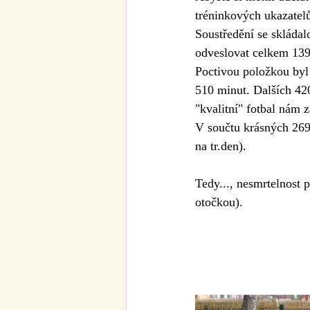
tréninkových ukazatel
Soustředění se skládal
odveslovat celkem 139
Poctivou položkou byl 
510 minut. Dalších 420
"kvalitní" fotbal nám 
V součtu krásných 269
na tr.den). 
Tedy..., nesmrtelnost 
otočkou).