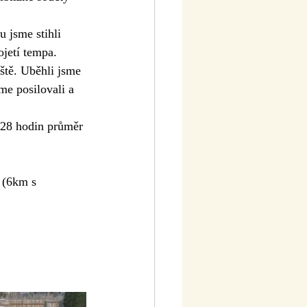
 jsme stihli 
jetí tempa. 
ště. Uběhli jsme 
me posilovali a 
,28 hodin průměr 
 (6km s 