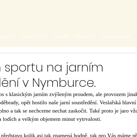
galerie
Dokumenty
Trénink
Kontakty
Členská sekce
 sportu na jarním
dění v Nymburce.
etos s klasickým jarním zvýšeným proudem, ale provozem jina
rady, opět hostilo naše jarní soustředění. Veslařská hlavní 
lno a tak se nechceme nechat zaskočit. Také proto je jaro vž
a lodích a velkým objemem minut vytrvalosti. 
 představu kolik asi tak znamená hodně, tak pro Vás máme př