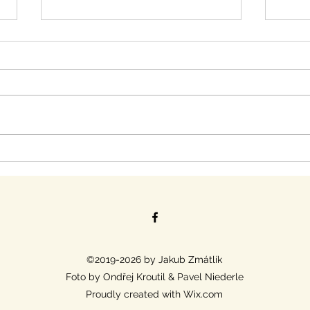
MČR Družstev tradičně jako
Mist
finále českého poháru 2023
ve s
©2019-2026 by Jakub Zmátlík
Foto by Ondřej Kroutil & Pavel Niederle
Proudly created with Wix.com