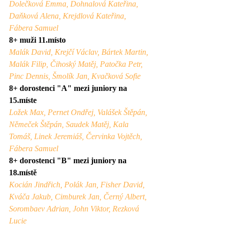
Dolečková Emma, Dohnalová Kateřina, 
Daňková Alena, Krejdlová Kateřina, 
Fábera Samuel
8+ muži 11.místo
Malák David, Krejčí Václav, Bártek Martin, 
Malák Filip, Čihoský Matěj, Patočka Petr, 
Pinc Dennis, Šmolík Jan, Kvačková Sofie
8+ dorostenci "A" mezi juniory na 
15.míste
Ložek Max, Pernet Ondřej, Valášek Štěpán, 
Němeček Štěpán, Saudek Matěj, Kala 
Tomáš, Linek Jeremiáš, Červinka Vojtěch, 
Fábera Samuel
8+ dorostenci "B" mezi juniory na 
18.místě
Kocián Jindřich, Polák Jan, Fisher David, 
Kváča Jakub, Cimburek Jan, Černý Albert, 
Sorombaev Adrian, John Viktor, Rezková 
Lucie