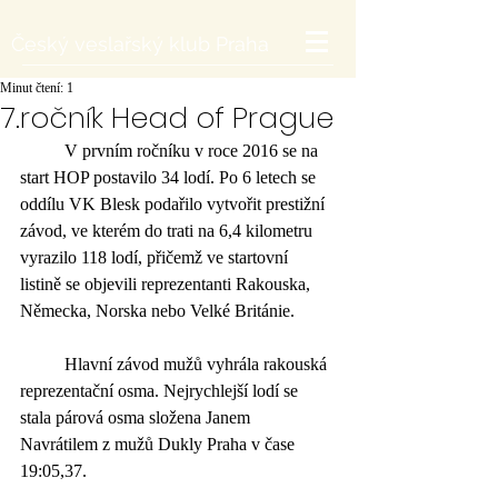
Český veslařský klub Praha
Minut čtení: 1
7.ročník Head of Prague
	V prvním ročníku v roce 2016 se na 
start HOP postavilo 34 lodí. Po 6 letech se 
oddílu VK Blesk podařilo vytvořit prestižní 
závod, ve kterém do trati na 6,4 kilometru 
vyrazilo 118 lodí, přičemž ve startovní 
listině se objevili reprezentanti Rakouska, 
Německa, Norska nebo Velké Británie.
	Hlavní závod mužů vyhrála rakouská 
reprezentační osma. Nejrychlejší lodí se 
stala párová osma složena Janem 
Navrátilem z mužů Dukly Praha v čase 
19:05,37. 