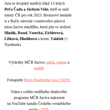
Jsou to dvojskif starších žáků 13 letých 
Peťa Čada a Jáchym Vido
, kteří se stali 
mistry ČR pro rok 2023. Bronzové medaile 
si z Račic odvezla i osmiveslice párová 
mixu žactva mladšího, která jela ve složení 
Hladík, Rosol, Vosecká, Eichlerová, 
Lišková, Hladíková
 a korm. 
Valášek
 (+ 
Nymburk).
Výsledky MČR žactva: 
pátek
, 
sobota
 a 
nedělě
Fotografie 
Pavla Niederleho jsou TADY.
Videa z celého nedělního finálového 
programu MČR žactva naleznete
na YouTube kanálu Českého veslařského 
svazu - 
ZDE