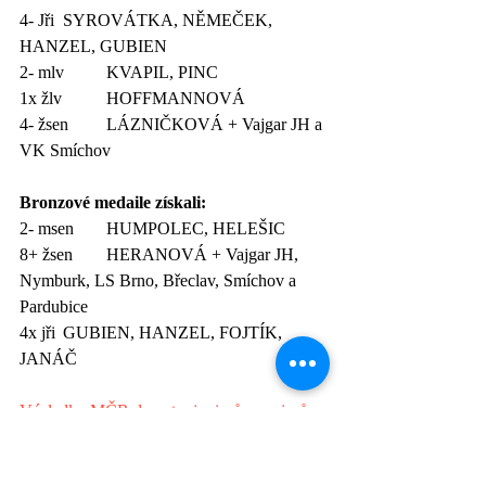
4- Jři 	SYROVÁTKA, NĚMEČEK, 
HANZEL, GUBIEN
2- mlv 	KVAPIL, PINC
1x žlv 	HOFFMANNOVÁ
4- žsen	LÁZNIČKOVÁ + Vajgar JH a 
VK Smíchov
Bronzové medaile získali:
2- msen 	HUMPOLEC, HELEŠIC
8+ žsen	HERANOVÁ + Vajgar JH, 
Nymburk, LS Brno, Břeclav, Smíchov a 
Pardubice
4x jři	GUBIEN, HANZEL, FOJTÍK, 
JANÁČ
Výsledky MČR dorostu, juniorů a seniorů 
jsou ZDE.
Fotogalerie Pavla Niederleho TADY.