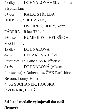
4x dky	DOHNALOVÁ+ Slavia Praha 
a Bohemians
8+ dci	KALA, STŘELBA, 
HOUSKA, SUCHÁNEK, 
		DVORNÍK, HOLÝ, korm. 
FÁBERA+ Jiskra Třeboň
2+ msen	HUMPOLEC,  HELEŠIC + 
VKO Louny
1x dky	DOHNALOVÁ 
4- žsen	HERANOVÁ + ČVK 
Pardubice, LS Brno a SVK Břeclav
8+ žsen 	DOHNALOVÁ (věkem 
dorostenka) + Bohemians, ČVK Pardubice, 
Beroun, Louny, Hamr
4- dci	SUCHÁNEK, HOUSKA, 
DVORNÍK, HOLÝ
Stříbrné medaile vybojovali tito naši 
členové: