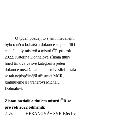
	O týden později to s těmi medailemi 
bylo o něco bohatší a dokonce se podařili i 
cenné tituly mistryň a mistrů ČR pro rok 
2022. Kateřina Dohnalová získala tituly 
hned tři, dva ve své kategorii a jeden 
dokonce mezi ženami na osmiveslici a stala 
se tak nejúspěšnější účastnici MČR, 
gratulujeme jí i trenérovi Michalu 
Dohnalovi.
Zlatou medailí a titulem mistrů ČR se 
pro rok 2022 odměnili:
2- žsen 	HERANOVÁ+ SVK Břeclav