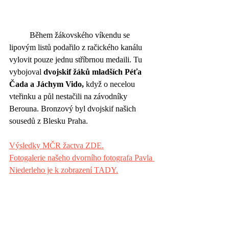
	Během žákovského víkendu se 
lipovým listů podařilo z račického kanálu 
vylovit pouze jednu stříbrnou medaili. Tu 
vybojoval 
dvojskif žáků mladších Péťa 
Čada a Jáchym Vido,
 když o necelou 
vteřinku a půl nestačili na závodníky 
Berouna. Bronzový byl dvojskif našich 
sousedů z Blesku Praha.
Výsledky MČR žactva ZDE.
Fotogalerie našeho dvorního fotografa Pavla 
Niederleho je k zobrazení TADY.