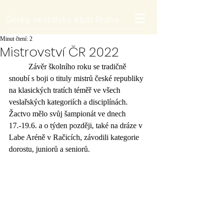
Český veslařský klub Praha
Minut čtení: 2
Mistrovství ČR 2022
	Závěr školního roku se tradičně 
snoubí s boji o tituly mistrů české republiky 
na klasických tratích téměř ve všech 
veslařských kategoriích a disciplínách. 
Žactvo mělo svůj šampionát ve dnech 
17.-19.6. a o týden později, také na dráze v 
Labe Aréně v Račicích, závodili kategorie 
dorostu, juniorů a seniorů. 