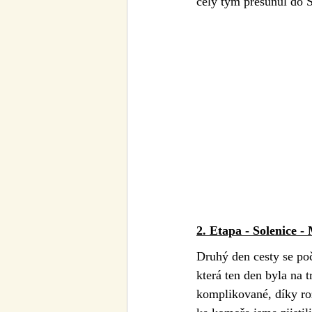
celý tým přesunul do S
2. Etapa - Solenice -
Druhý den cesty se poč
která ten den byla na 
komplikované, díky ro