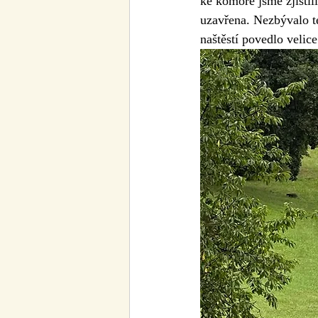
ke komoře jsme zjistil
uzavřena. Nezbývalo te
naštěstí povedlo velic