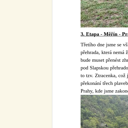
3. Etapa - Měřín - P
Třetího dne jsme se vš
přehrada, která nemá 
bude muset přenést zhr
pod Slapskou přehradou
to tzv. Ztracenka, což
překonání třech plave
Prahy, kde jsme zakon