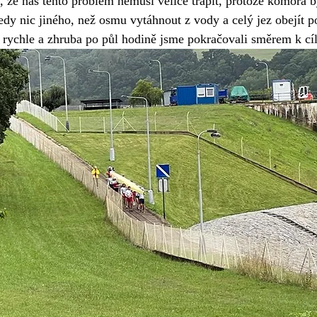
i, že nás tento problém nemusí velice trápit, protože komora 
dy nic jiného, než osmu vytáhnout z vody a celý jez obejít p
e rychle a zhruba po půl hodině jsme pokračovali směrem k cíl