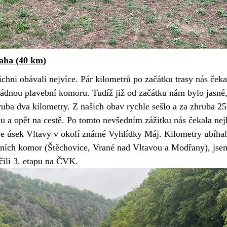
raha (40 km)
ichni obávali nejvíce. Pár kilometrů po začátku trasy nás čeka
žádnou plavební komoru. Tudíž již od začátku nám bylo jasné,
uba dva kilometry. Z našich obav rychle sešlo a za zhruba 25
 a opět na cestě. Po tomto nevšedním zážitku nás čekala nejh
 je úsek Vltavy v okolí známé Vyhlídky Máj. Kilometry ubíhal
bních komor (Štěchovice, Vrané nad Vltavou a Modřany), jsem
čili 3. etapu na ČVK.