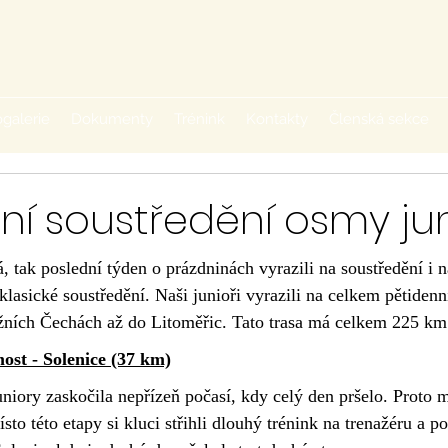
galerie
Dokumenty
Trénink
Kontakty
Členská sekce
ní soustředění osmy ju
, tak poslední týden o prázdninách vyrazili na soustředění i na
lasické soustředění. Naši junioři vyrazili na celkem pětidenn
žních Čechách až do Litoměřic. Tato trasa má celkem 225 km
ost - Solenice (37 km)
niory zaskočila nepřízeň počasí, kdy celý den pršelo. Proto m
sto této etapy si kluci střihli dlouhý trénink na trenažéru a p