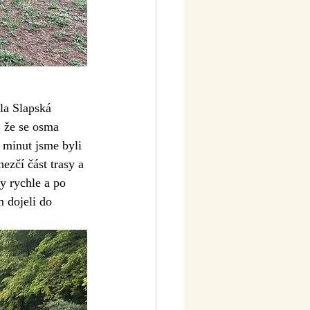
la Slapská 
 že se osma 
 minut jsme byli 
ezčí část trasy a 
y rychle a po 
 dojeli do 