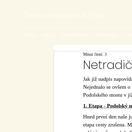
Český veslařský klub Praha
Domů
Nábor
Historie klubu
Primátorky
Foto
Minut čtení: 3
Netradič
Jak již nadpis napovídá
Nejednalo se ovšem o k
Podolského mostu v ji
1. Etapa - Podolský m
Hned první den naše ju
etapa cesty zrušena. Mí