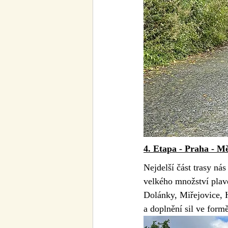
4. Etapa - Praha - M
Nejdelší část trasy ná
velkého množství plave
Dolánky, Miřejovice, 
a doplnění sil ve form