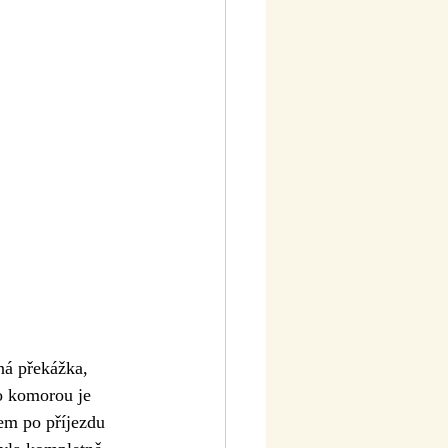
ná překážka, 
o komorou je 
m po příjezdu 