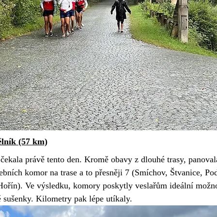
ělník (57 km)
s čekala právě tento den. Kromě obavy z dlouhé trasy, panoval
bních komor na trase a to přesněji 7 (Smíchov, Štvanice, Po
Hořín). Ve výsledku, komory poskytly veslařům ideální možn
ě sušenky. Kilometry pak lépe utíkaly. 