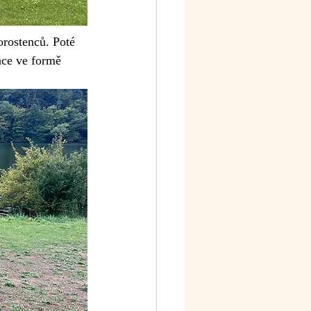
orostenců. Poté 
ace ve formě 