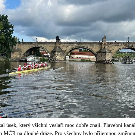
kal úsek, který všichni veslaři moc dobře znají. Plavební kaná
těm MČR na dlouhé dráze. Pro všechny bylo příjemnou změnou