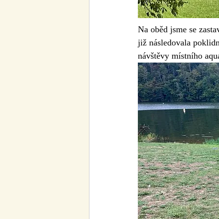
Na oběd jsme se zastav
již následovala poklid
návštěvy místního aqu