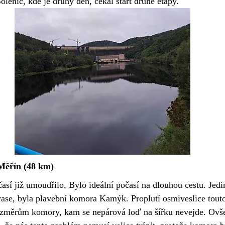
olenic, kde je druhý den, čekal start druhé etapy.
 Měřín (48 km)
así již umoudřilo. Bylo ideální počasí na dlouhou cestu. Jedi
trase, byla plavební komora Kamýk. Proplutí osmiveslice tout
změrům komory, kam se nepárová loď na šířku nevejde. Ovše