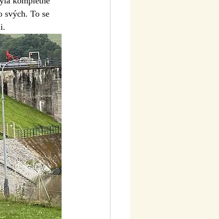
byla kompletně 
o svých. To se 
i. 