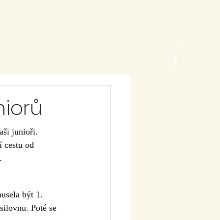
niorů
ši junioři. 
í cestu od 
.
usela být 1. 
osilovnu. Poté se 