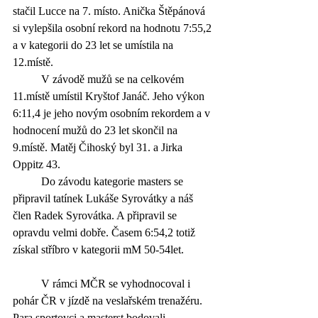
stačil Lucce na 7. místo. Anička Štěpánová 
si vylepšila osobní rekord na hodnotu 7:55,2 
a v kategorii do 23 let se umístila na 
12.místě.
	V závodě mužů se na celkovém 
11.místě umístil Kryštof Janáč. Jeho výkon 
6:11,4 je jeho novým osobním rekordem a v 
hodnocení mužů do 23 let skončil na 
9.místě. Matěj Čihoský byl 31. a Jirka 
Oppitz 43.
	Do závodu kategorie masters se 
připravil tatínek Lukáše Syrovátky a náš 
člen Radek Syrovátka. A připravil se 
opravdu velmi dobře. Časem 6:54,2 totiž 
získal stříbro v kategorii mM 50-54let.
	V rámci MČR se vyhodnocoval i 
pohár ČR v jízdě na veslařském trenažéru. 
Para sportovci a masterst bodovali 