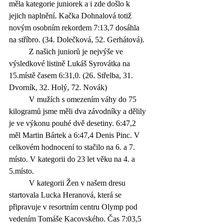
měla kategorie juniorek a i zde došlo k 
jejich naplnění. Kačka Dohnalová totiž 
novým osobním rekordem 7:13,7 dosáhla 
na stříbro. (34. Dolečková, 52. Gerhátová). 
	Z našich juniorů je nejvýše ve 
výsledkové listině Lukáš Syrovátka na 
15.místě časem 6:31,0. (26. Střelba, 31. 
Dvorník, 32. Holý, 72. Novák)
	V mužích s omezením váhy do 75 
kilogramů jsme měli dva závodníky a dělily 
je ve výkonu pouhé dvě desetiny. 6:47,2 
měl Martin Bártek a 6:47,4 Denis Pinc. V 
celkovém hodnocení to stačilo na 6. a 7. 
místo. V kategorii do 23 let věku na 4. a 
5.místo. 
	V kategorii Žen v našem dresu 
startovala Lucka Heranová, která se 
připravuje v resortním centru Olymp pod 
vedením Tomáše Kacovského. Čas 7:03,5 