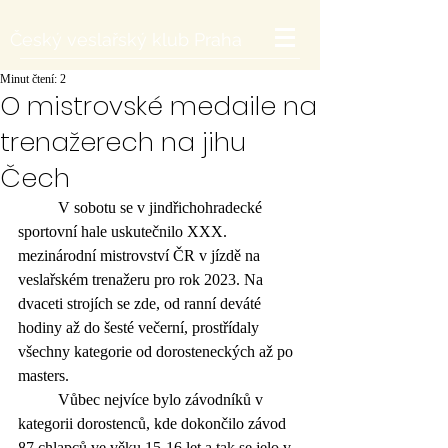
Český veslařský klub Praha
Minut čtení: 2
O mistrovské medaile na
trenažerech na jihu
Čech
	V sobotu se v jindřichohradecké 
sportovní hale uskutečnilo XXX. 
mezinárodní mistrovství ČR v jízdě na 
veslařském trenažeru pro rok 2023. Na 
dvaceti strojích se zde, od ranní deváté 
hodiny až do šesté večerní, prostřídaly 
všechny kategorie od dorosteneckých až po 
masters. 
	Vůbec nejvíce bylo závodníků v 
kategorii dorostenců, kde dokončilo závod 
87 chlapců ve věku 15-16 let a tak se jelo v 