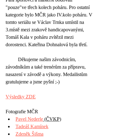
"pouze"ve třech kolech poháru. Pro ostatní 
kategorie bylo MČR jako IV.kolo poháru. V 
tomto seriálu se Václav Trnka umístil na 
3.místě mezi zrakově handicapovanými, 
Tomáš Kala v poháru zvítězil mezi 
dorostenci. Kateřina Dohnalová byla třetí. 
	Děkujeme našim závodnicím, 
závodníkům a také trenérům za přípravu, 
nasazení v závodě a výkony. Medailistům 
gratulujeme a jsme pyšní ;-)
Výsledky ZDE
Fotografie MČR
Pavel Nederle
 (ČVKP)
Tadeáš Kamínek
Zdeněk Šišma