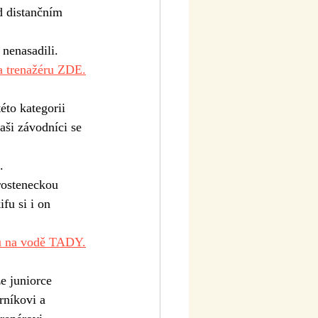
d distančním 
nenasadili.
a trenažéru ZDE.
aši závodníci se 
.
fu si i on 
u na vodě TADY.
níkovi a 