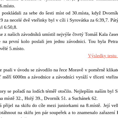
6.místo.
9 za necelé dvě vteřinky byl v cíli i Syrovátka za 6:39,7. Pá
yl 6:50,8.
 se z našich závodníků umístil nejvýše čtvrtý Tomáš Kala čase
 na první kolo poslali jen jednu závodnici. Tou byla Petra
vělé 5.místo.
Výsledky testu
 měří 6000m a závodnice a závodníci vyráží v třiceti vteřino
na místě 32., Holý 39., Dvorník 51. a Suchánek 62.
dotáhnout na skifu jen pár soupeřek a to znamenalo zařazení