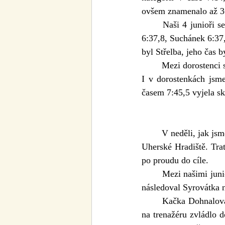
ovšem znamenalo až 3
	Naši 4 junioři se poskládali za sebe do šesti míst od 30.místa, když Dvorník jel 6:37,7, Holý 
6:37,8, Suchánek 6:37,
byl Střelba, jeho čas b
	Mezi dorostenci
I v dorostenkách jsme
časem 7:45,5 vyjela sk
	V neděli, jak jsme psali v úvodu se závodilo na řece Moravě v poměrně klikatém úseku Babice, 
Uherské Hradiště. Trať
po proudu do cíle. 
	Mezi našimi juniory se pořadí na lodích téměř otočilo. Nejlepším naším byl Střelba na 6.místě, 
následoval Syrovátka 
	Kačka Dohnalová přijel na skifu do cíle mezi juniorkami na 8.místě. Její velký náskok z testu 
na trenažéru zvládlo 