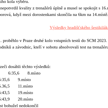
ního kola výběru. 
nepotvrdil kvality z trenažérů úplně a musel se spokojit s 16
aborová, když mezi dorostenkami skončila na 6km na 14.místě
Výsledky hradišťského šestikilá
1. proběhlo v Praze druhé kolo vstupních testů do SCM 2023.
níků a závodnic, kteří v sobotu absolvovali test na trenažéru
 
zeči dosáhli těchto výsledků: 
Junioři: 	Syrovátka 	6:35,6 	8.místo
		Dvorník 	6:35,6	9.místo
		Suchánek 	6.36,5	11.místo
		Holý 	6:43,5	19.místo
		Střelba	6:43,9	20.místo
est bohužel nedokončil