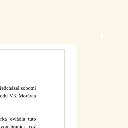
a
vodu VK Morávia 
ou hranici, což 