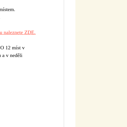
.místem. 
.
ku naleznete ZDE.
 O 12 míst v 
 a v neděli 