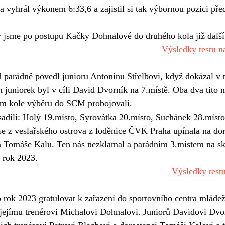
vyhrál výkonem 6:33,6 a zajistil si tak výbornou pozici pře
y jsme po postupu Kačky Dohnalové do druhého kola již další 
Výsledky testu n
 juniorek byl v cíli David Dvorník na 7.místě. Oba dva tito n
m kole výběru do SCM probojovali. 
bsadili: Holý 19.místo, Syrovátka 20.místo, Suchánek 28.místo
a Tomáše Kalu. Ten nás nezklamal a parádním 3.místem na ski
 rok 2023. 
Výsledky test
jejímu trenérovi Michalovi Dohnalovi. Juniorů Davidovi Dvor