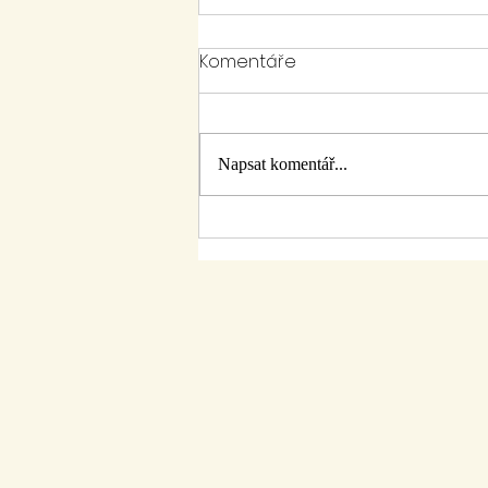
Komentáře
Napsat komentář...
Hradišťský šestikilák 2023