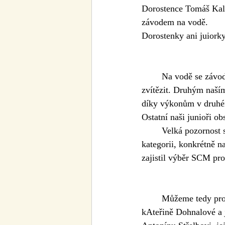
Dorostence Tomáš Kala 
závodem na vodě.
Dorostenky ani juiork
	Na vodě se závod parádně povedl junioru Antonínu Střelbovi, když dokázal v této kategorii 
zvítězit. Druhým naším
díky výkonům v druhé
Ostatní naši junioři o
	Velká pozornost se z veslařského ostrova z loděnice ČVK Praha upínala na dorosteneckou 
kategorii, konkrétně n
zajistil výběr SCM pro
	Můžeme tedy pro rok 2023 gratulovat k zařazení do sportovního centra mládeže juniorce 
kAteřině Dohnalové a 