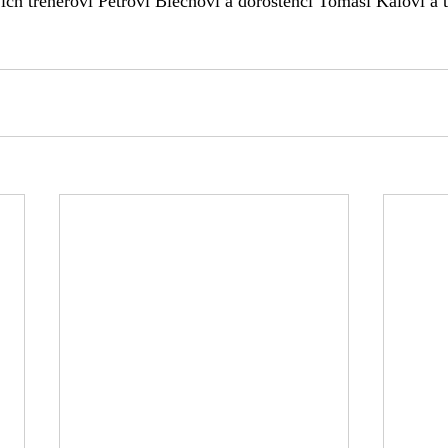
jich trenérovi Petrovi Blechovi a dorostenci Tomáši Kalovi a t