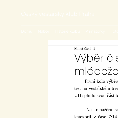
Český veslařský klub Praha
Domů
Nábor
Historie klubu
Primátorky
Foto
Minut čtení: 2
Výběr čl
mládeže
	První kolo výběrů SCM využilo tradičně hradišťský šestikilák. Tomu ovšem předcházel sobotní 
test na veslařském t
UH splnilo svou část t
	Na trenažéru se nejlépe vedlo Kateřině Dohnalové, prvním rokem juniorka ovládla tuto 
kategorii v čase 7:1