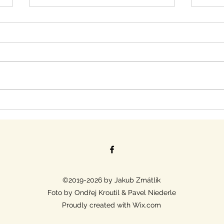
MČR Družstev tradičně jako
Mist
finále českého poháru 2023
ve s
©2019-2026 by Jakub Zmátlík
Foto by Ondřej Kroutil & Pavel Niederle
Proudly created with Wix.com