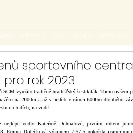
galerie
Dokumenty
Trénink
Kontakty
Členská sekce
enů sportovního centr
 pro rok 2023
renažéru na 2000m a až v neděli v rámci 6000m dlouhého zá
estu na lodích, na vodě.
4,8. Emma Dolečková výkonem 7:57,5 pokořila osmiminutov