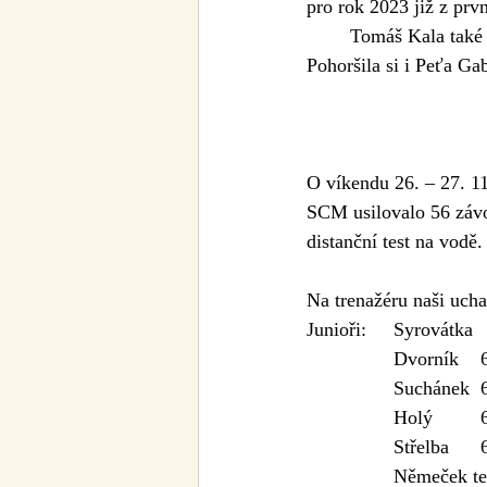
pro rok 2023 již z prv
	Tomáš Kala také 
Pohoršila si i Peťa G
O víkendu 26. – 27. 1
SCM usilovalo 56 závod
distanční test na vodě.
Na trenažéru naši ucha
		Němeček t