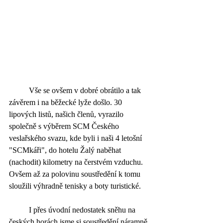
	Vše se ovšem v dobré obrátilo a tak 
závěrem i na běžecké lyže došlo. 30 
lipových listů, našich členů, vyrazilo 
společně s výběrem SCM Českého 
veslařského svazu, kde byli i naši 4 letošní 
"SCMkáři", do hotelu Žalý naběhat 
(nachodit) kilometry na čerstvém vzduchu. 
Ovšem až za polovinu soustředění k tomu 
sloužili výhradně tenisky a boty turistické. 
	I přes úvodní nedostatek sněhu na 
českých horách jsme si soustředění náramně 