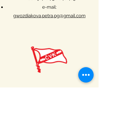
e-mail:
gwozdiakova.petra.pg@gmail.com
Asistenti trenéra
Libor Věchtík
Petr Hošek
Anna Štěpánová