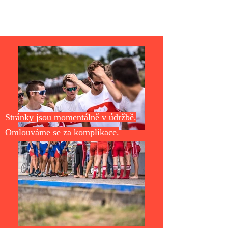
Český veslařský klub Praha
Stránky jsou momentálně v údržbě.
Omlouváme se za komplikace.